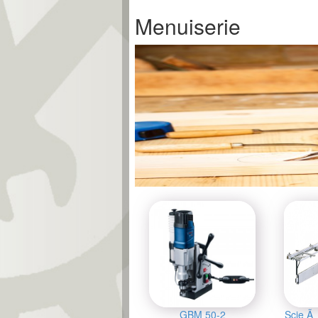
Menuiserie
GBM 50-2
Scie Ã