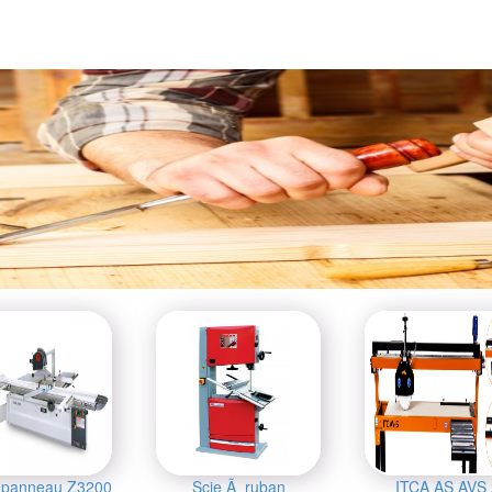
 panneau Z3200
Scie Ã ruban
ITCA AS AVS 