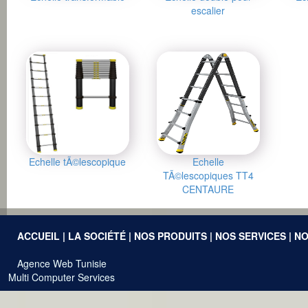
escalier
Echelle tÃ©lescopique
Echelle
TÃ©lescopiques TT4
CENTAURE
ACCUEIL
|
LA SOCIÉTÉ
|
NOS PRODUITS
|
NOS SERVICES
|
NO
Agence Web Tunisie
Multi Computer Services