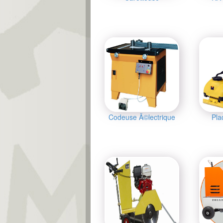
Codeuse Ã©lectrique
Pla