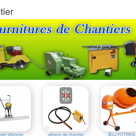
tier
gle Vibrante
vibreur de chantier
Ã‰LECTRIQ