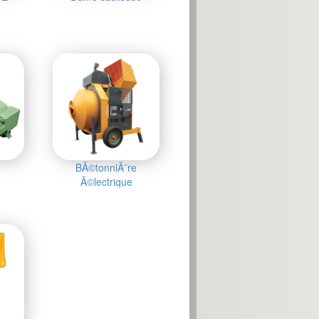
BÃ©tonniÃ¨re
Ã©lectrique