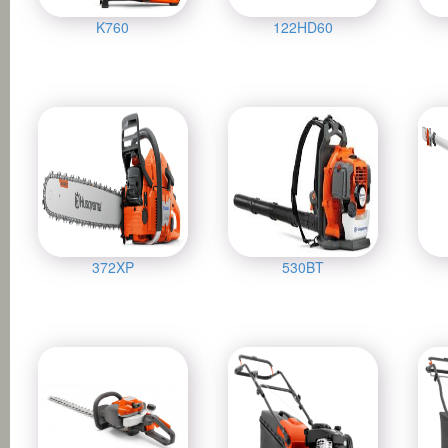
K760
122HD60
372XP
530BT